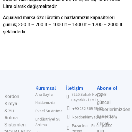
Litre olarak değişmektedir.
Aqualand marka özel üretim cihazlarımızın kapasiteleri
günlük; 350 lt – 700 lt – 1000 lt – 1400 lt – 1700 – 2000 lt
şeklindedir.
Kurumsal
İletişim
Abone ol
Ana Sayfa
7226 Sokak No: 20/B
En
Kordon
Bayraklı - İZMİR
güncel
Hakkımızda
Kimya
+90 232 369 58 60
haberlerimizden
& Su
Evsel Su Arıtma
haberdar
kordonkimya@gmail.com
Arıtma
Endüstriyel Su
olmak
Sistemleri,
Arıtma
Pazartesi - Pazar (08:00 -
için
20:00)
"AQUALAND"